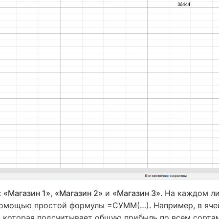
:
«Магазин 1»
,
«Магазин 2»
и
«Магазин 3»
. На каждом л
помощью простой формулы =СУММ(…). Например, в яче
 которая подсчитывает общую прибыль по всем сорта