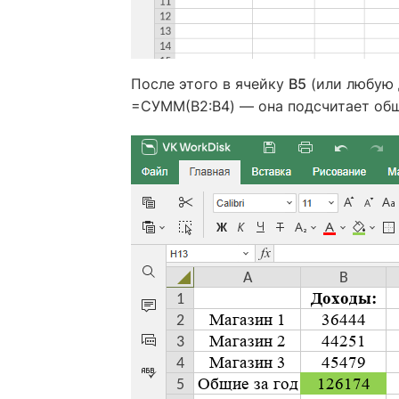
После этого в ячейку
B5
(или любую 
=СУММ(B2:B4) — она подсчитает общ