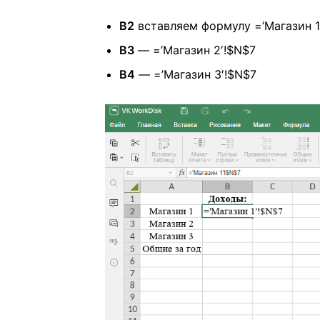
B2
вставляем формулу =’Магазин 1
B3
— =’Магазин 2′!$N$7
B4
— =’Магазин 3′!$N$7