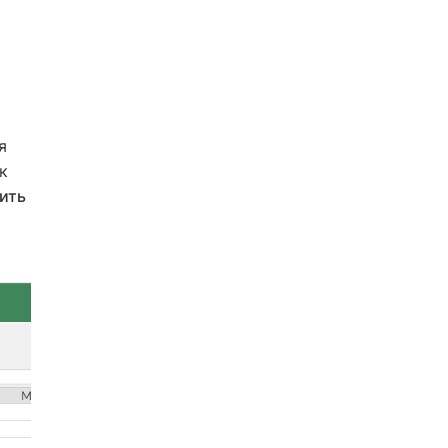
я
к
ить