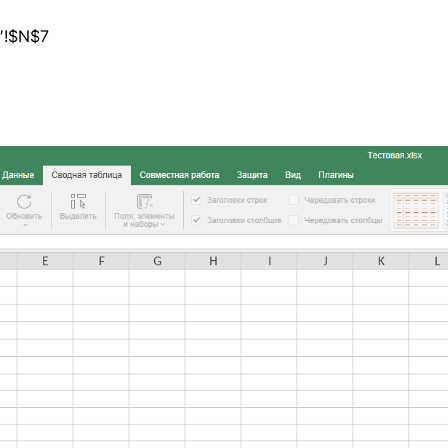
′!$N$7