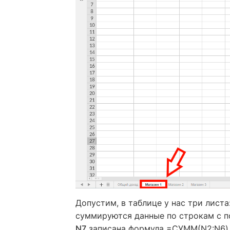
Допустим, в таблице у нас три листа
суммируются данные по строкам с 
N7
записана формула =СУММ(N2:N6),