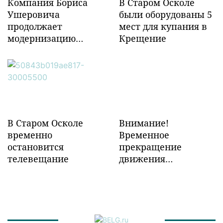
Компания Бориса
В Старом Осколе
Ушеровича
были оборудованы 5
продолжает
мест для купания в
модернизацию
Крещение
объектов ж/д
инфраструктуры в
Забайкалье
В Старом Осколе
Внимание!
временно
Временное
остановится
прекращение
телевещание
движения
транспорта!