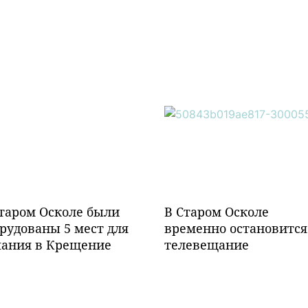
таром Осколе были
В Старом Осколе
рудованы 5 мест для
временно остановится
пания в Крещение
телевещание