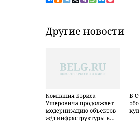
Другие новости
Компания Бориса
В С
Ушеровича продолжает
обо
модернизацию объектов
ку
ж/д инфраструктуры в
Забайкалье