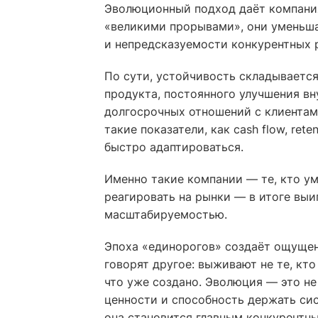
Эволюционный подход даёт компания
«великими прорывами», они уменьш
и непредсказуемости конкурентных 
По сути, устойчивость складываетс
продукта, постоянного улучшения вн
долгосрочных отношений с клиентами
такие показатели, как cash flow, ret
быстро адаптироваться.
Именно такие компании — те, кто у
реагировать на рынки — в итоге вы
масштабируемостью.
Эпоха «единорогов» создаёт ощущени
говорят другое: выживают не те, кто
что уже создано. Эволюция — это не
ценности и способность держать си
она становится главным конкурентн