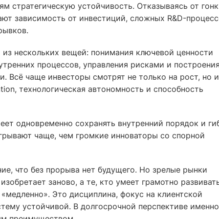
м стратегическую устойчивость. Отказываясь от гонк
ают зависимость от инвестиций, сложных R&D-процесс
рывков.
я из нескольких вещей: понимания ключевой ценности
утренних процессов, управления рисками и построени
. Всё чаще инвесторы смотрят не только на рост, но и
ention, технологическая автономность и способность
меет одновременно сохранять внутренний порядок и ги
игрывают чаще, чем громкие инноваторы со спорной
е, что без прорыва нет будущего. Но зрелые рынки
 изобретает заново, а те, кто умеет грамотно развивать
 «медленно». Это дисциплина, фокус на клиентской
стему устойчивой. В долгосрочной перспективе именно
ым преимуществом.