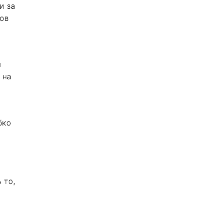
и за
ов
я
 на
бко
 то,