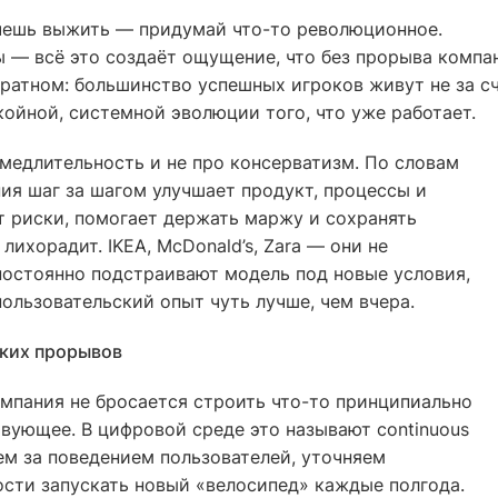
очешь выжить — придумай что-то революционное.
ы — всё это создаёт ощущение, что без прорыва компа
братном: большинство успешных игроков живут не за с
койной, системной эволюции того, что уже работает.
медлительность и не про консерватизм. По словам
ния шаг за шагом улучшает продукт, процессы и
т риски, помогает держать маржу и сохранять
лихорадит. IKEA, McDonald’s, Zara — они не
постоянно подстраивают модель под новые условия,
ользовательский опыт чуть лучше, чем вчера.
иких прорывов
омпания не бросается строить что-то принципиально
вующее. В цифровой среде это называют continuous
аем за поведением пользователей, уточняем
сти запускать новый «велосипед» каждые полгода.