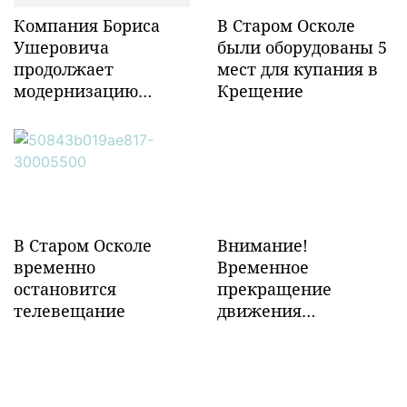
Компания Бориса
В Старом Осколе
Ушеровича
были оборудованы 5
продолжает
мест для купания в
модернизацию
Крещение
объектов ж/д
инфраструктуры в
Забайкалье
В Старом Осколе
Внимание!
временно
Временное
остановится
прекращение
телевещание
движения
транспорта!