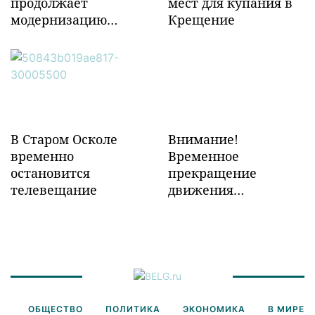
продолжает
мест для купания в
модернизацию
Крещение
объектов ж/д
инфраструктуры в
Забайкалье
В Старом Осколе
Внимание!
временно
Временное
остановится
прекращение
телевещание
движения
транспорта!
ОБЩЕСТВО
ПОЛИТИКА
ЭКОНОМИКА
В МИРЕ