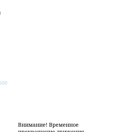
х
Внимание! Временное
прекращение движения