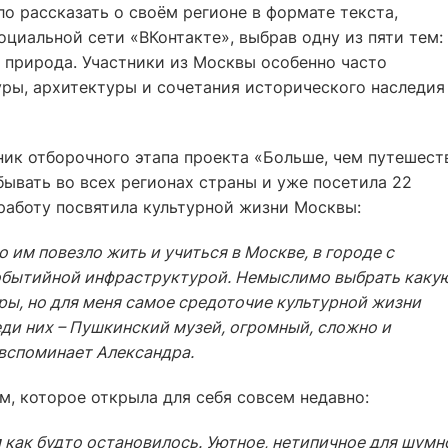
о рассказать о своём регионе в формате текста,
циальной сети «ВКонтакте», выбрав одну из пяти тем:
и природа. Участники из Москвы особенно часто
ры, архитектуры и сочетания исторического наследия
ик отборочного этапа проекта «Больше, чем путешест
ывать во всех регионах страны и уже посетила 22
работу посвятила культурной жизни Москвы:
о им повезло жить и учиться в Москве, в городе с
событийной инфраструктурой. Немыслимо выбрать каку
ы, но для меня самое средоточие культурной жизни
еди них – Пушкинский музей, огромный, сложно и
вспоминает Александра.
, которое открыла для себя совсем недавно:
 как будто остановилось. Уютное, нетипичное для шумн