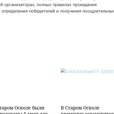
б организаторах, полных правилах проведения
ах определения победителей и получения поощрительны
таром Осколе были
В Старом Осколе
рудованы 5 мест для
временно остановится