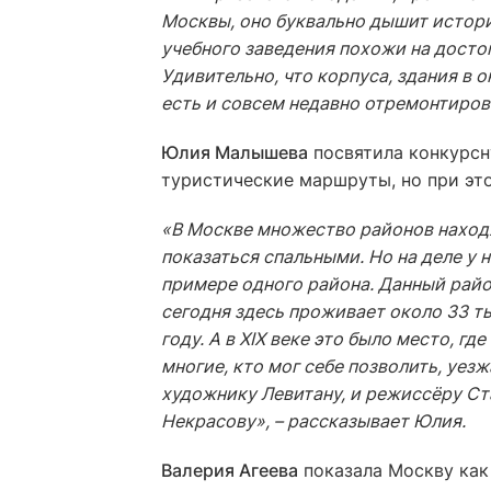
Москвы, оно буквально дышит истори
учебного заведения похожи на досто
Удивительно, что корпуса, здания в 
есть и совсем недавно отремонтирова
Юлия Малышева
посвятила конкурсн
туристические маршруты, но при эт
«В Москве множество районов находят
показаться спальными. Но на деле у 
примере одного района. Данный райо
сегодня здесь проживает около 33 т
году. А в XIX веке это было место, г
многие, кто мог себе позволить, уез
художнику Левитану, и режиссёру Ста
Некрасову», – рассказывает Юлия.
Валерия Агеева
показала Москву как 