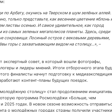
и:
и по Арбату, окунись на Тверском в шум зелёных аллей.
но, только представьте, как весеннее цветение яблонь 
ем листвы осенью. И самое удивительное, как город
 из самых зеленых мегаполисов планеты. Здесь, среди
ые сокровища: Лосиный остров с вековыми деревьями,
ёвы горы с захватывающим видом на столицу…», –
т экспертный совет, в который вошли фотографы,
логеры и лидеры мнений. Итоги отборочного этапа буд
этого финалисты начнут подготовку к медиаэкспедици
зработают контент-планы будущих поездок.
в молодёжную столицу» стал продолжением инициатив
оторую программа Росмолодёжи «Больше, чем
и 2025 годах. В новом сезоне возможность отправитьс
ента о молодёжных городах страны получили участники