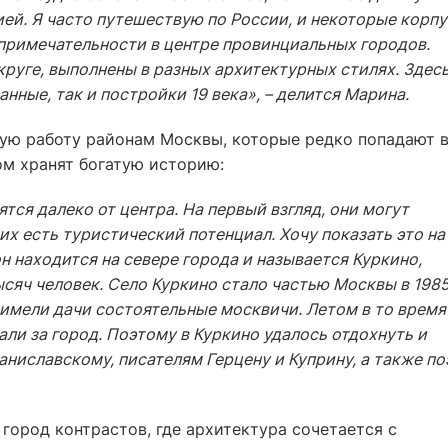
ей. Я часто путешествую по России, и некоторые корпу
примечательности в центре провинциальных городов.
округе, выполнены в разных архитектурных стилях. Здес
нные, так и постройки 19 века», – делится Марина.
ую работу районам Москвы, которые редко попадают 
ом хранят богатую историю:
ся далеко от центра. На первый взгляд, они могут
них есть туристический потенциал. Хочу показать это на
н находится на севере города и называется Куркино,
ысяч человек. Село Куркино стало частью Москвы в 198
де имели дачи состоятельные москвичи. Летом в то время
жали за город. Поэтому в Куркино удалось отдохнуть и
ниславскому, писателям Герцену и Куприну, а также по
город контрастов, где архитектура сочетается с