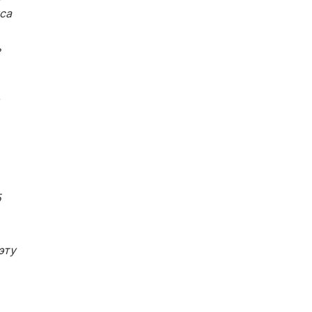
са
ь
в
5
эту