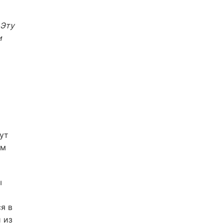
 Эту
и
ут
ям
ы
я в
 из