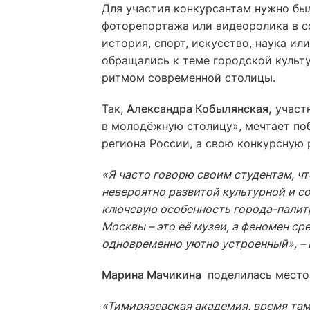
Для участия конкурсантам нужно был
фоторепортажа или видеоролика в со
история, спорт, искусство, наука ил
обращались к теме городской культу
ритмом современной столицы.
Так,
Александра Кобылянская,
участн
в молодёжную столицу», мечтает поб
региона России, а свою конкурсную 
«Я часто говорю своим студентам, чт
невероятно развитой культурной и 
ключевую особенность города-палитр
Москвы – это её музеи, а феномен ср
одновременно уютно устроенный», – 
Марина Мачикина
поделилась местом
«Тимирязевская академия, время там