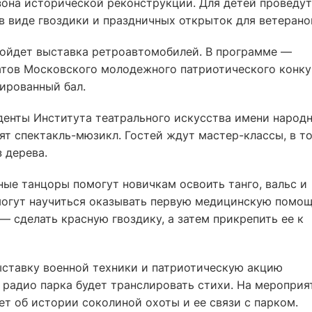
зона исторической реконструкции. Для детей проведут
 виде гвоздики и праздничных открыток для ветерано
ойдет выставка ретроавтомобилей. В программе —
атов Московского молодежного патриотического конку
мированный бал.
енты Института театрального искусства имени народ
ят спектакль-мюзикл. Гостей ждут мастер-классы, в т
 дерева.
ые танцоры помогут новичкам освоить танго, вальс и
смогут научиться оказывать первую медицинскую помощ
— сделать красную гвоздику, а затем прикрепить ее к
ыставку военной техники и патриотическую акцию
 радио парка будет транслировать стихи. На мероприя
т об истории соколиной охоты и ее связи с парком.