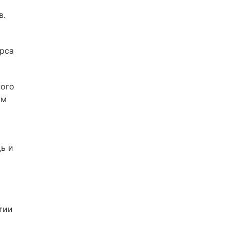
в.
рса
ного
ом
ь и
тии