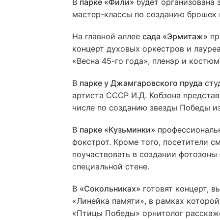
В
парке «Фили»
будет организована 
мастер-классы по созданию брошек в
На главной аллее
сада «Эрмитаж»
пр
концерт духовых оркестров и лауре
«Весна 45-го года», пленэр и костю
В
парке у Джамгаровского пруда
студ
артиста СССР И.Д. Кобзона представ
числе по созданию звезды Победы из
В
парке «Кузьминки»
профессиональн
фокстрот. Кроме того, посетители 
поучаствовать в создании фотозоны 
специальной стене.
В
«Сокольниках»
готовят концерт, в
«Линейка памяти», в рамках которой
«Птицы Победы» орнитолог расскаже