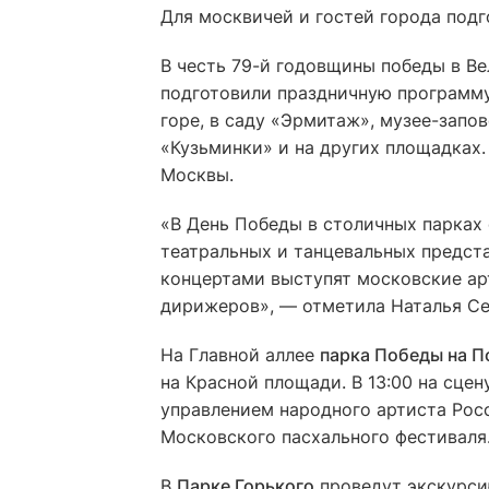
Для москвичей и гостей города подг
В честь 79-й годовщины победы в В
подготовили праздничную программу.
горе, в саду «Эрмитаж», музее-запо
«Кузьминки» и на других площадках.
Москвы.
«В День Победы в столичных парках
театральных и танцевальных предста
концертами выступят московские ар
дирижеров», — отметила Наталья Се
На Главной аллее
парка Победы на П
на Красной площади. В 13:00 на сце
управлением народного артиста Росси
Московского пасхального фестиваля
В
Парке Горького
проведут экскурси