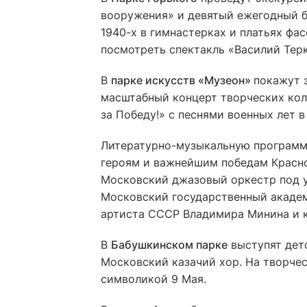
вооружения» и девятый ежегодный б
1940-х в гимнастерках и платьях фас
посмотреть спектакль «Василий Тер
В
парке искусств «Музеон»
покажут 
масштабный концерт творческих колл
за Победу!» с песнями военных лет 
Литературно-музыкальную програм
героям и важнейшим победам Красно
Московский джазовый оркестр под у
Московский государственный акаде
артиста СССР Владимира Минина и 
В
Бабушкинском парке
выступят детс
Московский казачий хор. На творчес
символикой 9 Мая.