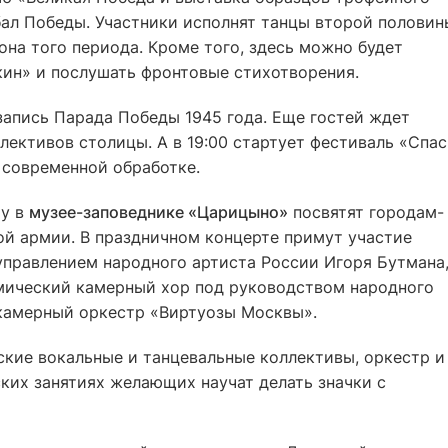
ал Победы. Участники исполнят танцы второй половин
она того периода. Кроме того, здесь можно будет
кин» и послушать фронтовые стихотворения.
запись Парада Победы 1945 года. Еще гостей ждет
ективов столицы. А в 19:00 стартует фестиваль «Спа
в современной обработке.
му в
музее-заповеднике «Царицыно»
посвятят городам-
й армии. В праздничном концерте примут участие
правлением народного артиста России Игоря Бутмана
мический камерный хор под руководством народного
камерный оркестр «Виртуозы Москвы».
кие вокальные и танцевальные коллективы, оркестр и
ких занятиях желающих научат делать значки с