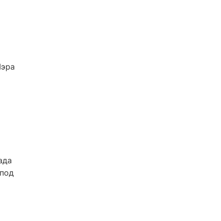
Мэра
ада
 под