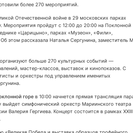
отовили более 270 мероприятий.
еликой Отечественной войне в 29 московских парках
 Мероприятия пройдут с 12:00 до 20:00 на Поклонной
веднике «Царицыно», парках «Музеон», «Фили»,
 Об этом рассказала Наталья Сергунина, заместитель 
 организуют больше 270 культурных событий —
влений, мастер-классов, выставок и кинопоказов. С
тисты и оркестры под управлением именитых
ргунина.
оклонной горе
в 10:00 начнется прямая трансляция пар
ну выйдет симфонический оркестр Мариинского театра
и Валерия Гергиева. Концерт состоится в рамках ХХIII
.
ю «Великая Победа и выставка образцов трофейного