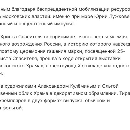
ным благодаря беспрецедентной мобилизации ресурсо
 московских властей: именно при мэре Юрии Лужкове
онный и общественный импульс.
м Христа Спасителя воспринимается как неотъемлемая
ного возрождения России, в историю которого навсег
 поэтому церемония гашения марки, посвященной 25-
иста Спасителя, прошла в ходе открытия выставки
осковского Храма», повествующей о вкладе «народног
ы.
на художниками Александром Кулёминым и Ольгой
твенный облик Храма в декоративном обрамлении. Тир
кземпляров в двух формах выпуска: обычном и
 фольгой.