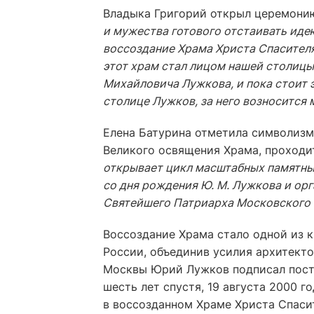
Владыка Григорий открыл церемони
и мужества готового отстаивать ид
воссоздание Храма Христа Спасителя
этот храм стал лицом нашей столиц
Михайловича Лужкова, и пока стоит э
столице Лужков, за него возносится 
Елена Батурина отметила символизм
Великого освящения Храма, проходит
открывает цикл масштабных памятных
со дня рождения Ю. М. Лужкова и о
Святейшего Патриарха Московского 
Воссоздание Храма стало одной из 
России, объединив усилия архитекто
Москвы Юрий Лужков подписал постан
шесть лет спустя, 19 августа 2000 г
в воссозданном Храме Христа Спаси