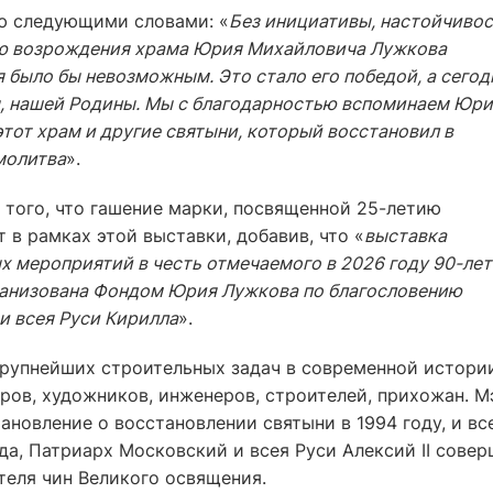
ю следующими словами: «
Без инициативы, настойчиво
ею возрождения храма Юрия Михайловича Лужкова
 было бы невозможным. Это стало его победой, а сегод
ы, нашей Родины. Мы с благодарностью вспоминаем Юр
тот храм и другие святыни, который восстановил в
молитва
».
 того, что гашение марки, посвященной 25-летию
 в рамках этой выставки, добавив, что «
в
ыставка
 мероприятий в честь отмечаемого в 2026 году 90-ле
рганизована Фондом Юрия Лужкова по благословению
и всея Руси Кирилла
».
крупнейших строительных задач в современной истори
ров, художников, инженеров, строителей, прихожан. М
овление о восстановлении святыни в 1994 году, и вс
ода, Патриарх Московский и всея Руси Алексий II сове
теля чин Великого освящения.