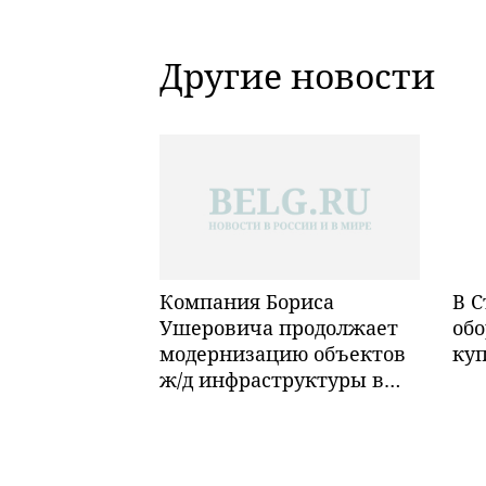
Другие новости
Компания Бориса
В С
Ушеровича продолжает
обо
модернизацию объектов
ку
ж/д инфраструктуры в
Забайкалье