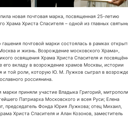
тупила новая почтовая марка, посвященная 25-летию
о Храма Христа Спасителя – одной из главных святын
 гашения почтовой марки состоялась в рамках открыт
Москва и жизнь. Возрождение московского Храма»,
ликого освящения Храма Христа Спасителя и посвящён
 его вкладу в возрождение храмов Москвы, истории
я и той роли, которую Ю. М. Лужков сыграл в возрожд
ославного россиянина.
 марки приняли участие Владыка Григорий, митропол
тейшего Патриарха Московского и всея Руси; Елена
ат, председатель Фонда Юрия Лужкова; отец Михаил,
рама Христа Спасителя и Алан Козонов, заместитель