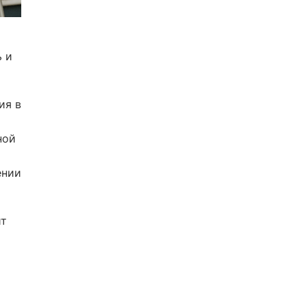
ь и
ия в
ной
ении
ит