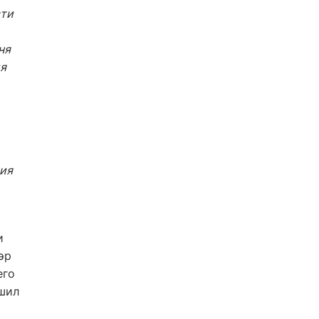
сти
ня
ия
тия
и
эр
его
ршил