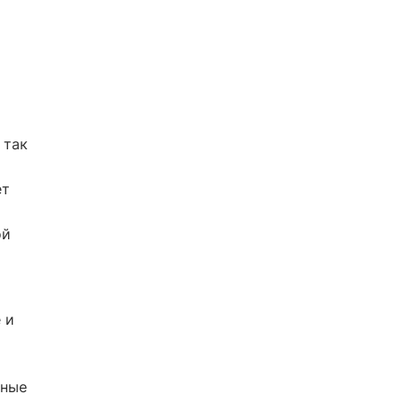
 так
ет
ой
 и
дные