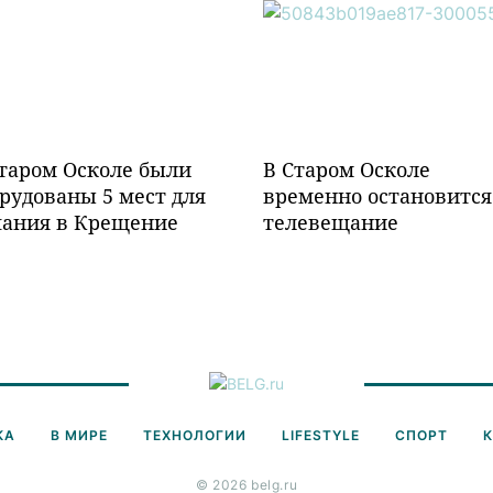
таром Осколе были
В Старом Осколе
рудованы 5 мест для
временно остановится
пания в Крещение
телевещание
КА
В МИРЕ
ТЕХНОЛОГИИ
LIFESTYLE
СПОРТ
© 2026 belg.ru