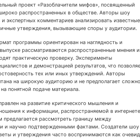
тельный проект «Разоблачители мифов», посвященный
широко распространенных в обществе. Авторы шоу
 и экспертных комментариев анализировать известные
личные утверждения, вызывающие споры у аудитории.
ормат программы ориентирован на наглядность и
выпуске рассматриваются распространенные мнения и
одят практическую проверку. Эксперименты
иалистов и демонстрацией результатов, что позволя
остоверность тех или иных утверждений. Авторы
итана на широкую аудиторию и не предполагает сложн
 на понятной подаче материала.
правлен на развитие критического мышления и
ношения к информации, распространяемой в интернете
м предлагается рассмотреть границу между
и и научно подтвержденными фактами. Создатели шоу
оветы и утверждения часто воспринимаются как очеви