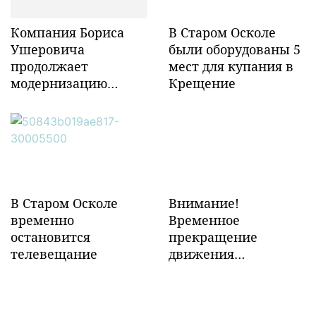
Компания Бориса
В Старом Осколе
Ушеровича
были оборудованы 5
продолжает
мест для купания в
модернизацию
Крещение
объектов ж/д
инфраструктуры в
Забайкалье
В Старом Осколе
Внимание!
временно
Временное
остановится
прекращение
телевещание
движения
транспорта!