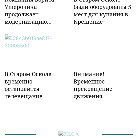
Ушеровича
были оборудованы 5
продолжает
мест для купания в
модернизацию
Крещение
объектов ж/д
инфраструктуры в
Забайкалье
В Старом Осколе
Внимание!
временно
Временное
остановится
прекращение
телевещание
движения
транспорта!