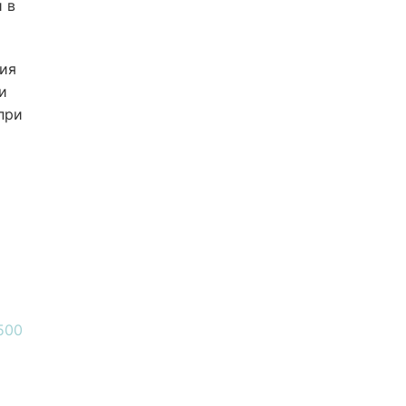
 в
ия
и
при