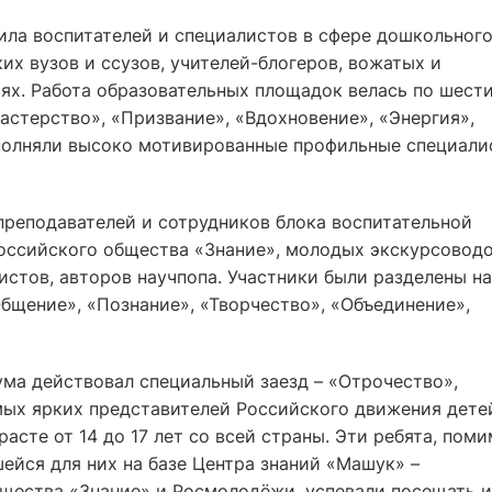
ила воспитателей и специалистов в сфере дошкольног
их вузов и ссузов, учителей-блогеров, вожатых и
ях. Работа образовательных площадок велась по шест
Мастерство», «Призвание», «Вдохновение», «Энергия»,
полняли высоко мотивированные профильные специали
преподавателей и сотрудников блока воспитательной
Российского общества «Знание», молодых экскурсоводо
истов, авторов научпопа. Участники были разделены на
бщение», «Познание», «Творчество», «Объединение»,
ума действовал специальный заезд – «Отрочество»,
мых ярких представителей Российского движения дете
сте от 14 до 17 лет со всей страны. Эти ребята, пом
ейся для них на базе Центра знаний «Машук» –
щества «Знание» и Росмолодёжи, успевали посещать и