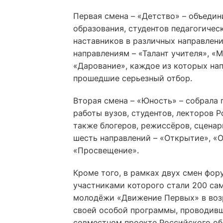
Первая смена – «Детство» – объедин
образования, студентов педагогическ
наставников в различных направлени
направлениям – «Талант учителя», «
«Дарование», каждое из которых на
прошедшие серьезный отбор.
Вторая смена – «Юность» – собрала 
работы вузов, студентов, лекторов 
также блогеров, режиссёров, сценар
шесть направлений – «Открытие», «О
«Просвещение».
Кроме того, в рамках двух смен фор
участниками которого стали 200 са
молодёжи «Движение Первых» в возра
своей особой программы, проводивш
совместном проекте Российского об