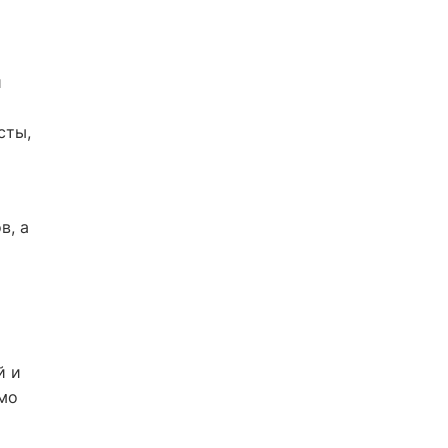
о
и
сты,
в, а
й и
имо