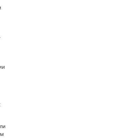
и
-
ии
к
ли
ам