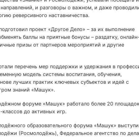
 направлений, и разговоры о важном, и даже проводил
огию реверсивного наставничества.
подготовил проект «Другое Дело» – за их выполнение
обменять баллы на приятные бонусы – раздатку, онлайн
личные призы от партнеров мероприятий и другие
отали перечень мер поддержки и удержания в професс
ременную модель системы воспитания, обучения,
нове лучших практик ключевых субъектов и идей с
тром знаний «Машук».
одёжном форуме «Машук» работало более 20 площадо
-классов до активных игр.
лодёжного образовательного форума «Машук» выступи
лодёжи (Росмолодёжь), Федеральное агентство по дел