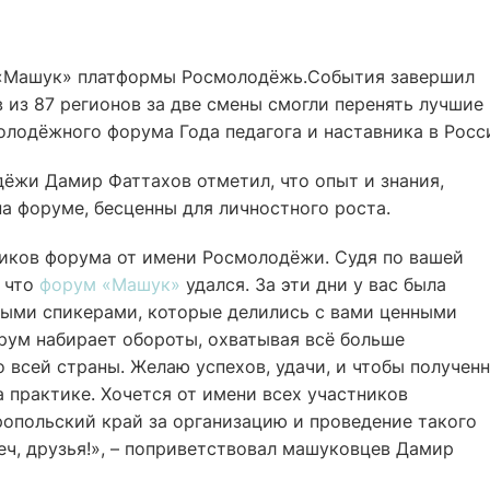
«Машук» платформы Росмолодёжь.События завершил
в из 87 регионов за две смены смогли перенять лучшие
олодёжного форума Года педагога и наставника в Росс
ёжи Дамир Фаттахов отметил, что опыт и знания,
а форуме, бесценны для личностного роста.
ников форума от имени Росмолодёжи. Судя по вашей
, что
форум «Машук»
удался. За эти дни у вас была
ыми спикерами, которые делились с вами ценными
рум набирает обороты, охватывая всё больше
всей страны. Желаю успехов, удачи, и чтобы получен
а практике. Хочется от имени всех участников
опольский край за организацию и проведение такого
ч, друзья!», – поприветствовал машуковцев Дамир