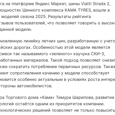
а на платформе Яндекс Маркет, шины Viatti Strada 2,
мощностях Шинного комплекса KAMA TYRES, вошли в
 моделей сезона 2025. Результаты рейтинга
зывов пользователей, что позволяет говорить о высок
 данной модели.
обновленную линейку летних шин, разработанную с учет
ийских дорогах. Особенностью этой модели является
смеси так называемого «зеленого» каучука СКИ-3,
аботанных материалов. Такой подход позволяет снизи
кже сократить потребление первичных ресурсов. Такж
иент сопротивления качению у модели способствует
новится особенно актуальным в условиях роста интер
стороны автомобилистов.
ра Торгового дома «Кама» Тимура Шарипова, развитие
ологий остаётся одним из приоритетов компании.
ехнологических решений позволяет не только повысит