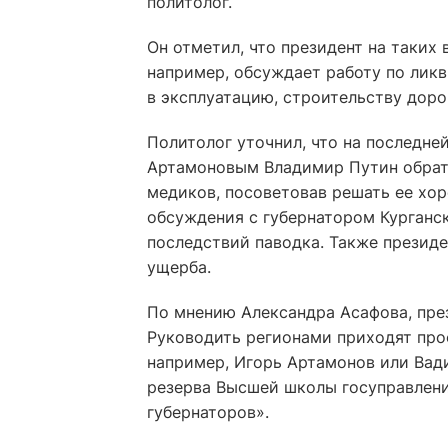
политолог.
Он отметил, что президент на таких 
например, обсуждает работу по лик
в эксплуатацию, строительству доро
Политолог уточнил, что на последне
Артамоновым Владимир Путин обрати
медиков, посоветовав решать ее хо
обсуждения с губернатором Курган
последствий паводка. Также презид
ущерба.
По мнению Александра Асафова, пре
Руководить регионами приходят проф
например, Игорь Артамонов или Ва
резерва Высшей школы госуправлен
губернаторов».