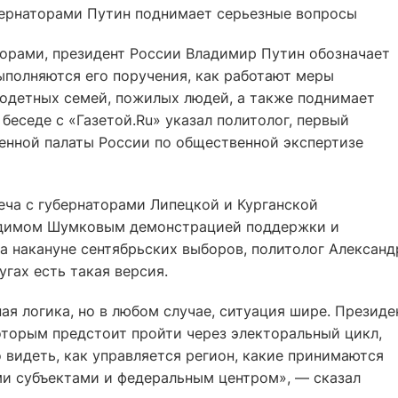
убернаторами Путин поднимает серьезные вопросы
торами, президент России Владимир Путин обозначает
ыполняются его поручения, как работают меры
одетных семей, пожилых людей, а также поднимает
беседе с «Газетой.Ru» указал политолог, первый
нной палаты России по общественной экспертизе
реча с губернаторами Липецкой и Курганской
адимом Шумковым демонстрацией поддержки и
а накануне сентябрьских выборов, политолог Александ
угах есть такая версия.
ая логика, но в любом случае, ситуация шире. Президе
оторым предстоит пройти через электоральный цикл,
о видеть, как управляется регион, какие принимаются
ми субъектами и федеральным центром», — сказал