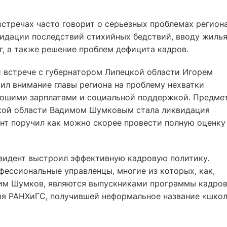
встречах часто говорит о серьезных проблемах региона
видации последствий стихийных бедствий, вводу жиль
г, а также решение проблем дефицита кадров.
й встрече с губернатором Липецкой области Игорем
л внимание главы региона на проблему нехватки
рошими зарплатами и социальной поддержкой. Предме
ской области Вадимом Шумковым стала ликвидация
ент поручил как можно скорее провести полную оценку
зидент выстроил эффективную кадровую политику.
ессиональные управленцы, многие из которых, как,
дим Шумков, являются выпускниками программы кадро
ия РАНХиГС, получившей неформальное название «шко