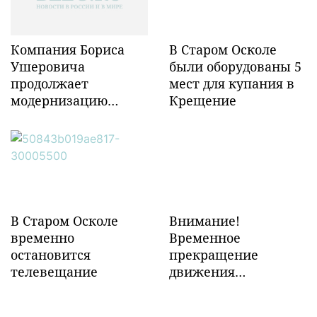
Компания Бориса
В Старом Осколе
Ушеровича
были оборудованы 5
продолжает
мест для купания в
модернизацию
Крещение
объектов ж/д
инфраструктуры в
Забайкалье
В Старом Осколе
Внимание!
временно
Временное
остановится
прекращение
телевещание
движения
транспорта!