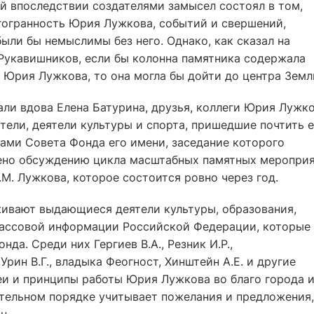
й впоследствии создателями замысел состоял в том,
гогранность Юрия Лужкова, событий и свершений,
ыли бы немыслимы без него. Однако, как сказал на
Рукавишников, если бы колонна памятника содержала
 Юрия Лужкова, то она могла бы дойти до центра Земл
ли вдова Елена Батурина, друзья, коллеги Юрия Лужко
тели, деятели культуры и спорта, пришедшие почтить е
нами Совета Фонда его имени, заседание которого
щено обсуждению цикла масштабных памятных меропри
.М. Лужкова, которое состоится ровно через год.
ивают выдающиеся деятели культуры, образования,
 массовой информации Российской Федерации, которые
а. Среди них Гергиев В.А., Резник И.Р.,
Урин В.Г., владыка Феогност, Хинштейн А.Е. и другие
и и принципы работы Юрия Лужкова во благо города 
ательном порядке учитывает пожелания и предложения,