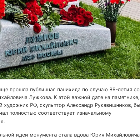
ище прошла публичная панихида по случаю 89-летия со
айловича Лужкова. К этой важной дате на памятнике,
й художник РФ, скульптор Александр Рукавишников, б
иал полностью соответствует изначальному
а.
альной идеи монумента стала вдова Юрия Михайловича