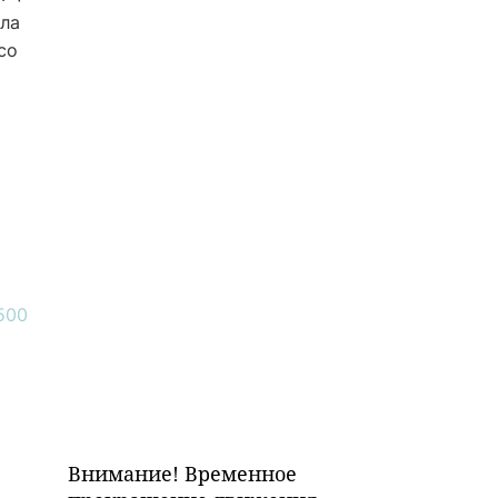
ыла
со
Внимание! Временное