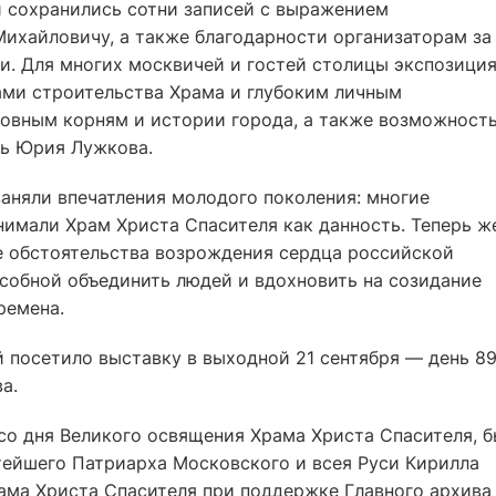
и сохранились сотни записей с выражением
ихайловичу, а также благодарности организаторам за
и. Для многих москвичей и гостей столицы экспозици
пами строительства Храма и глубоким личным
овным корням и истории города, а также возможност
ть Юрия Лужкова.
аняли впечатления молодого поколения: многие
нимали Храм Христа Спасителя как данность. Теперь ж
е обстоятельства возрождения сердца российской
особной объединить людей и вдохновить на созидание
ремена.
 посетило выставку в выходной 21 сентября — день 89
а.
со дня Великого освящения Храма Христа Спасителя, 
тейшего Патриарха Московского и всея Руси Кирилла
ма Христа Спасителя при поддержке Главного архива