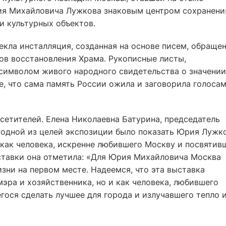
ия Михайловича Лужкова знаковым центром сохранени
и культурных объектов.
кла инсталляция, созданная на основе писем, обращен
ов восстановления Храма. Рукописные листы,
 символом живого народного свидетельства о значении
, что сама память России ожила и заговорила голоса
сетителей. Елена Николаевна Батурина, председатель
 одной из целей экспозиции было показать Юрия Лужк
и как человека, искренне любившего Москву и посвятив
ставки она отметила: «Для Юрия Михайловича Москва
изни на первом месте. Надеемся, что эта выставка
мэра и хозяйственника, но и как человека, любившего
гося сделать лучшее для города и излучавшего тепло 