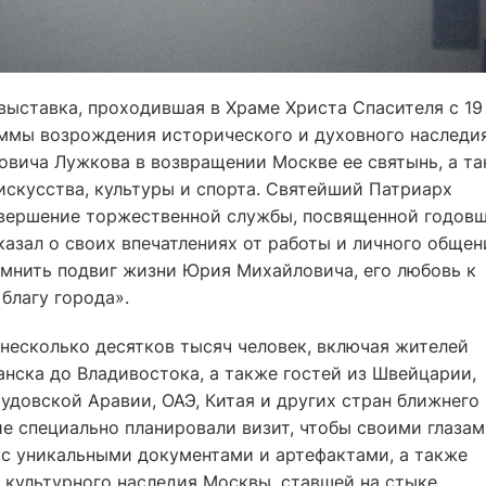
выставка, проходившая в Храме Христа Спасителя с 19
аммы возрождения исторического и духовного наследи
вича Лужкова в возвращении Москве ее святынь, а т
искусства, культуры и спорта. Святейший Патриарх
авершение торжественной службы, посвященной годов
казал о своих впечатлениях от работы и личного общен
мнить подвиг жизни Юрия Михайловича, его любовь к
благу города».
несколько десятков тысяч человек, включая жителей
нска до Владивостока, а также гостей из Швейцарии,
аудовской Аравии, ОАЭ, Китая и других стран ближнего
е специально планировали визит, чтобы своими глаза
 с уникальными документами и артефактами, а также
 культурного наследия Москвы, ставшей на стыке