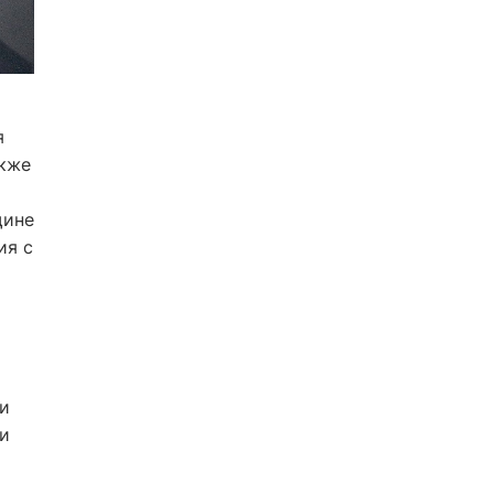
я
акже
щине
ия с
 и
ми