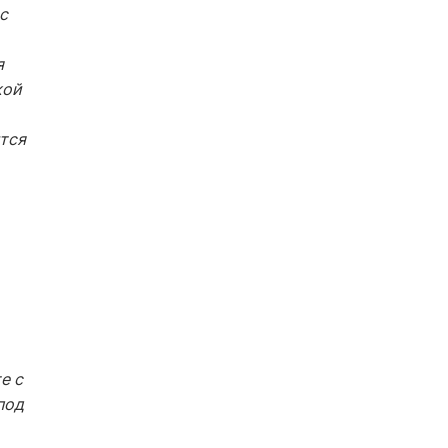
с
я
кой
тся
е с
под