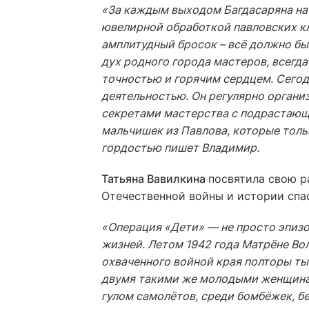
«За каждым выходом Багдасаряна на 
ювелирной обработкой павловских кли
амплитудный бросок – всё должно бы
дух родного города мастеров, всегда
точностью и горячим сердцем. Сего
деятельностью. Он регулярно органи
секретами мастерства с подрастающ
мальчишек из Павлова, которые тольк
гордостью пишет Владимир.
Татьяна Вавилкина
посвятила свою р
Отечественной войны и истории спа
«Операция «Дети» — не просто эпизо
жизней. Летом 1942 года Матрёне Во
охваченного войной края полторы тыс
двумя такими же молодыми женщинам
гулом самолётов, среди бомбёжек, бе