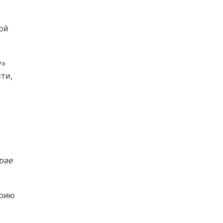
ой
у»
ти,
рае
орию