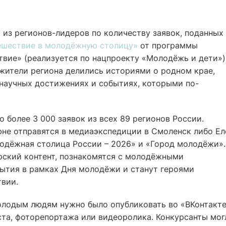
из регионов-лидеров по количеству заявок, поданных
ешествие в молодёжную столицу»
от программы
вие» (реализуется по нацпроекту «Молодёжь и дети»)
жители региона делились историями о родном крае,
 научных достижениях и событиях, которыми по-
о более 3 000 заявок из всех 89 регионов России.
юне отправятся в медиаэкспедиции в Смоленск либо Ел
одёжная столица России – 2026» и «Город молодёжи».
орский контент, познакомятся с молодёжными
бытия в рамках Дня молодёжи и станут героями
вии.
молодым людям нужно было опубликовать во «ВКонтакт
ста, фоторепортажа или видеоролика. Конкурсанты мог