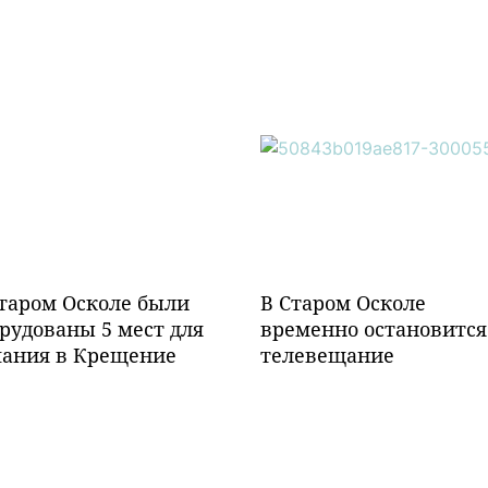
таром Осколе были
В Старом Осколе
рудованы 5 мест для
временно остановится
пания в Крещение
телевещание