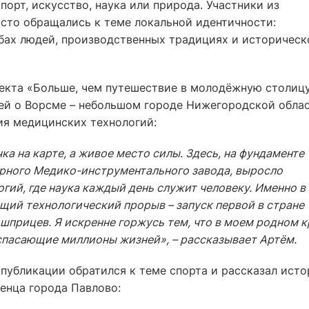
спорт, искусство, наука или природа. Участники из
сто обращались к теме локальной идентичности:
ьбах людей, производственных традициях и историческ
оекта «Больше, чем путешествие в молодёжную столиц
ей о Ворсме – небольшом городе Нижегородской облас
ия медицинских технологий:
ка на карте, а живое место силы. Здесь, на фундаменте
арного Медико-инструментального завода, выросло
гий, где наука каждый день служит человеку. Именно в
ящий технологический прорыв – запуск первой в стране
шприцев. Я искренне горжусь тем, что в моем родном к
спасающие миллионы жизней», – рассказывает Артём.
 публикации обратился к теме спорта и рассказал ист
енца города Павлово: