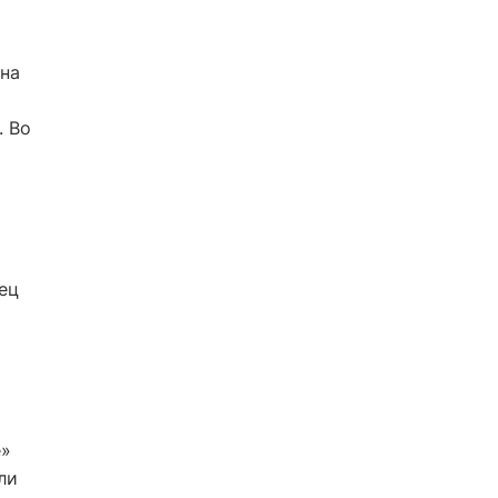
 на
. Во
ец
е»
ли