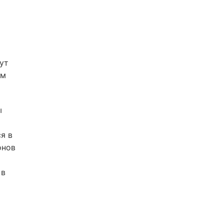
ут
ям
ы
я в
онов
 в