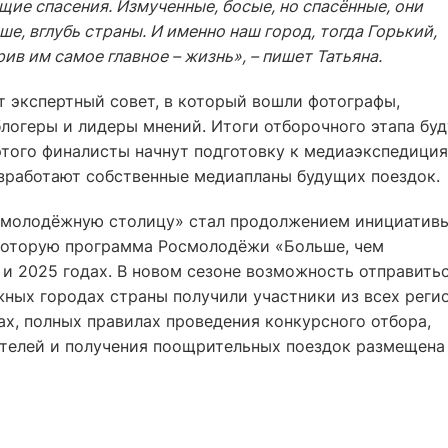
щие спасения. Измученные, босые, но спасённые, они
ше, вглубь страны. И именно наш город, тогда Горький,
ив им самое главное – жизнь», – пишет Татьяна.
т экспертный совет, в который вошли фотографы,
логеры и лидеры мнений. Итоги отборочного этапа буд
этого финалисты начнут подготовку к медиаэкспедици
азработают собственные медиапланы будущих поездок.
в молодёжную столицу» стал продолжением инициатив
оторую программа Росмолодёжи «Больше, чем
и 2025 годах. В новом сезоне возможность отправитьс
жных городах страны получили участники из всех реги
х, полных правилах проведения конкурсного отбора,
ителей и получения поощрительных поездок размещена