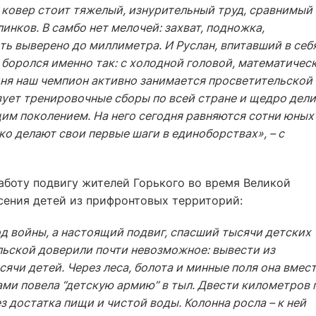
ковер стоит тяжелый, изнурительный труд, сравнимый 
нков. В самбо нет мелочей: захват, подножка,
ть выверено до миллиметра. И Руслан, впитавший в себ
 боролся именно так: с холодной головой, математичес
дня наш чемпион активно занимается просветительской
зует тренировочные сборы по всей стране и щедро дели
им поколением. На него сегодня равняются сотни юных
о делают свои первые шаги в единоборствах», – с
аботу подвигу жителей Горького во время Великой
сения детей из прифронтовых территорий:
д войны, а настоящий подвиг, спасший тысячи детских
льской доверили почти невозможное: вывести из
ячи детей. Через леса, болота и минные поля она вмест
и повела “детскую армию” в тыл. Двести километров 
з достатка пищи и чистой воды. Колонна росла – к ней