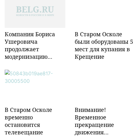
Компания Бориса
В Старом Осколе
Ушеровича
были оборудованы 5
продолжает
мест для купания в
модернизацию
Крещение
объектов ж/д
инфраструктуры в
Забайкалье
В Старом Осколе
Внимание!
временно
Временное
остановится
прекращение
телевещание
движения
транспорта!