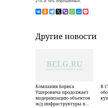
21% и 19% опрошенных.
Другие новости
Компания Бориса
В С
Ушеровича продолжает
обо
модернизацию объектов
ку
ж/д инфраструктуры в