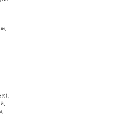
ни,
5%),
й,
ы,