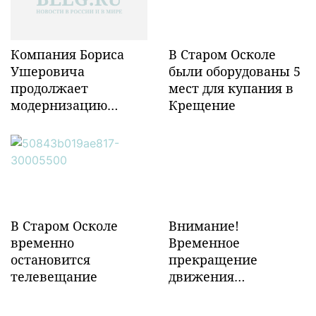
Компания Бориса
В Старом Осколе
Ушеровича
были оборудованы 5
продолжает
мест для купания в
модернизацию
Крещение
объектов ж/д
инфраструктуры в
Забайкалье
В Старом Осколе
Внимание!
временно
Временное
остановится
прекращение
телевещание
движения
транспорта!