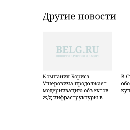
Другие новости
Компания Бориса
В С
Ушеровича продолжает
обо
модернизацию объектов
ку
ж/д инфраструктуры в
Забайкалье