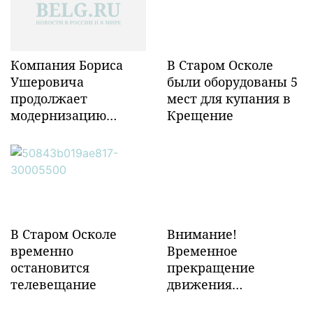
Компания Бориса
В Старом Осколе
Ушеровича
были оборудованы 5
продолжает
мест для купания в
модернизацию
Крещение
объектов ж/д
инфраструктуры в
Забайкалье
В Старом Осколе
Внимание!
временно
Временное
остановится
прекращение
телевещание
движения
транспорта!