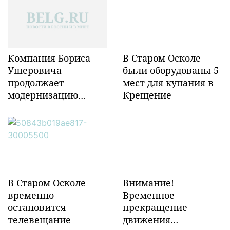
Компания Бориса
В Старом Осколе
Ушеровича
были оборудованы 5
продолжает
мест для купания в
модернизацию
Крещение
объектов ж/д
инфраструктуры в
Забайкалье
В Старом Осколе
Внимание!
временно
Временное
остановится
прекращение
телевещание
движения