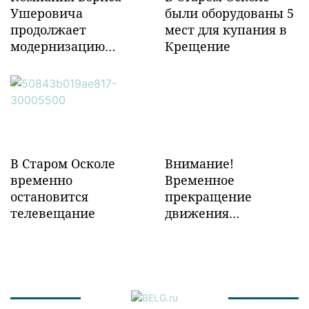
Ушеровича
были оборудованы 5
продолжает
мест для купания в
модернизацию
Крещение
объектов ж/д
инфраструктуры в
Забайкалье
В Старом Осколе
Внимание!
временно
Временное
остановится
прекращение
телевещание
движения
транспорта!