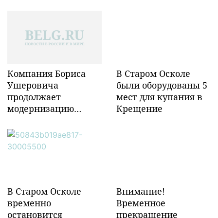
Компания Бориса
В Старом Осколе
Ушеровича
были оборудованы 5
продолжает
мест для купания в
модернизацию
Крещение
объектов ж/д
инфраструктуры в
Забайкалье
В Старом Осколе
Внимание!
временно
Временное
остановится
прекращение