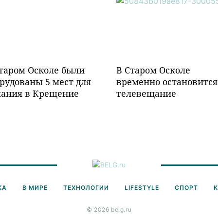
таром Осколе были
В Старом Осколе
рудованы 5 мест для
временно остановится
пания в Крещение
телевещание
КА
В МИРЕ
ТЕХНОЛОГИИ
LIFESTYLE
СПОРТ
© 2026 belg.ru