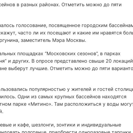
сейнов в разных районах. Отметить можно до пяти
чалось голосование, посвященное городским бассейна
кажут, часто ли их посещают и какие им нравятся бол
ргунина, заместитель Мэра Москвы.
льных площадках “Московских сезонов”, в парках
сня” и других. В опросе представлено свыше 20 локаций
ане выберут лучшие. Отметить можно до пяти варианто
льзовались популярностью у жителей и гостей столиц
чилось. Одни из самых крупных бассейнов находятся
фтном парке «Митино». Там расположиться у воды могу
й.
шевые и кафе, шезлонги, зонтики и индивидуальные
ндовать полотенце, приобрести одноразовые тапочки