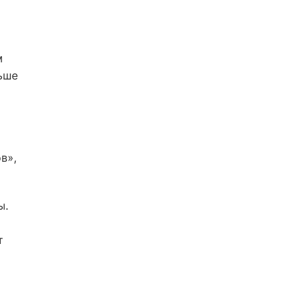
м
ьше
в»,
ы.
т