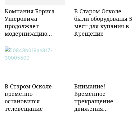
Компания Бориса
В Старом Осколе
Ушеровича
были оборудованы 5
продолжает
мест для купания в
модернизацию
Крещение
объектов ж/д
инфраструктуры в
Забайкалье
В Старом Осколе
Внимание!
временно
Временное
остановится
прекращение
телевещание
движения
транспорта!