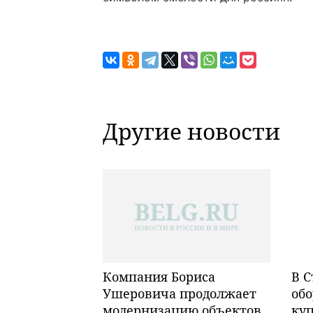
Другие новости
Компания Бориса
В С
Ушеровича продолжает
обо
модернизацию объектов
ку