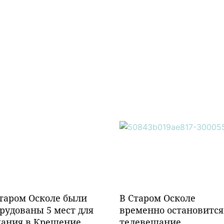
таром Осколе были
В Старом Осколе
рудованы 5 мест для
временно остановится
пания в Крещение
телевещание