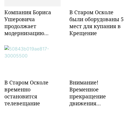
Компания Бориса
В Старом Осколе
Ушеровича
были оборудованы 5
продолжает
мест для купания в
модернизацию
Крещение
объектов ж/д
инфраструктуры в
Забайкалье
В Старом Осколе
Внимание!
временно
Временное
остановится
прекращение
телевещание
движения
транспорта!