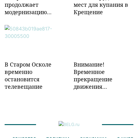
продолжает
мест для купания в
модернизацию
Крещение
объектов ж/д
инфраструктуры в
Забайкалье
В Старом Осколе
Внимание!
временно
Временное
остановится
прекращение
телевещание
движения
транспорта!