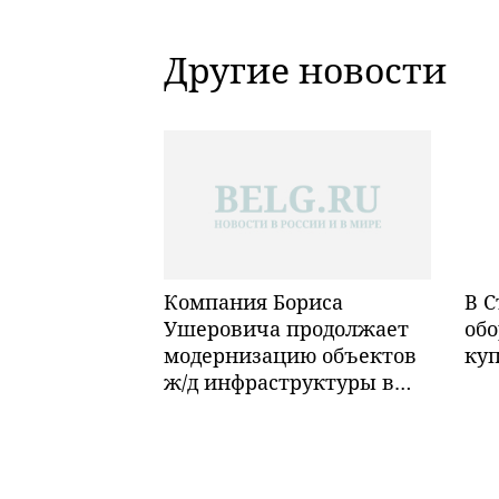
Другие новости
Компания Бориса
В С
Ушеровича продолжает
обо
модернизацию объектов
ку
ж/д инфраструктуры в
Забайкалье