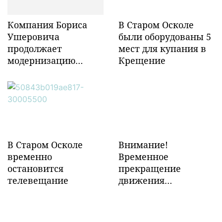
Компания Бориса
В Старом Осколе
Ушеровича
были оборудованы 5
продолжает
мест для купания в
модернизацию
Крещение
объектов ж/д
инфраструктуры в
Забайкалье
В Старом Осколе
Внимание!
временно
Временное
остановится
прекращение
телевещание
движения
транспорта!