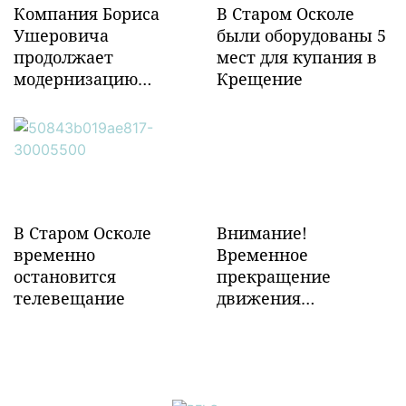
Компания Бориса
В Старом Осколе
Ушеровича
были оборудованы 5
продолжает
мест для купания в
модернизацию
Крещение
объектов ж/д
инфраструктуры в
Забайкалье
В Старом Осколе
Внимание!
временно
Временное
остановится
прекращение
телевещание
движения
транспорта!