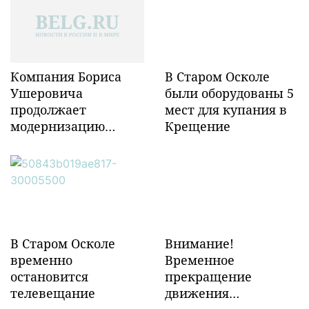
Компания Бориса
В Старом Осколе
Ушеровича
были оборудованы 5
продолжает
мест для купания в
модернизацию
Крещение
объектов ж/д
инфраструктуры в
Забайкалье
В Старом Осколе
Внимание!
временно
Временное
остановится
прекращение
телевещание
движения