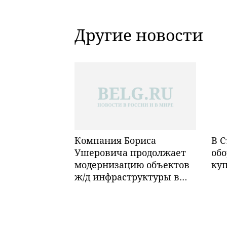
Другие новости
Компания Бориса
В С
Ушеровича продолжает
обо
модернизацию объектов
ку
ж/д инфраструктуры в
Забайкалье