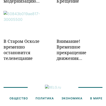
модернизацию
Крещение
объектов ж/д
инфраструктуры в
Забайкалье
В Старом Осколе
Внимание!
временно
Временное
остановится
прекращение
телевещание
движения
транспорта!
ОБЩЕСТВО
ПОЛИТИКА
ЭКОНОМИКА
В МИРЕ