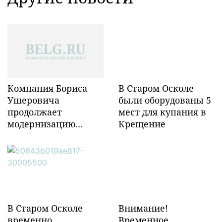
Компания Бориса
В Старом Осколе
Ушеровича
были оборудованы 5
продолжает
мест для купания в
модернизацию
Крещение
объектов ж/д
инфраструктуры в
Забайкалье
В Старом Осколе
Внимание!
временно
Временное