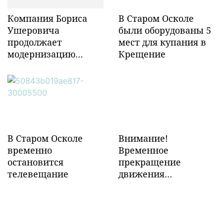
Компания Бориса
В Старом Осколе
Ушеровича
были оборудованы 5
продолжает
мест для купания в
модернизацию
Крещение
объектов ж/д
инфраструктуры в
Забайкалье
В Старом Осколе
Внимание!
временно
Временное
остановится
прекращение
телевещание
движения
транспорта!