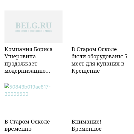
Компания Бориса
В Старом Осколе
Ушеровича
были оборудованы 5
продолжает
мест для купания в
модернизацию
Крещение
объектов ж/д
инфраструктуры в
Забайкалье
В Старом Осколе
Внимание!
временно
Временное