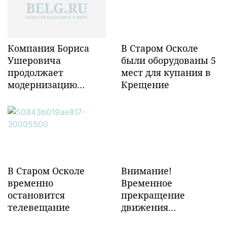
Компания Бориса
В Старом Осколе
Ушеровича
были оборудованы 5
продолжает
мест для купания в
модернизацию
Крещение
объектов ж/д
инфраструктуры в
Забайкалье
В Старом Осколе
Внимание!
временно
Временное
остановится
прекращение
телевещание
движения
транспорта!