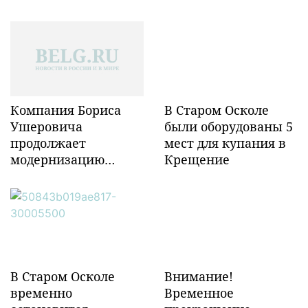
Компания Бориса
В Старом Осколе
Ушеровича
были оборудованы 5
продолжает
мест для купания в
модернизацию
Крещение
объектов ж/д
инфраструктуры в
Забайкалье
В Старом Осколе
Внимание!
временно
Временное