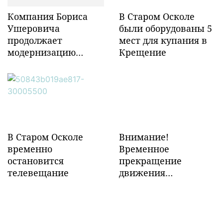
Компания Бориса
В Старом Осколе
Ушеровича
были оборудованы 5
продолжает
мест для купания в
модернизацию
Крещение
объектов ж/д
инфраструктуры в
Забайкалье
В Старом Осколе
Внимание!
временно
Временное
остановится
прекращение
телевещание
движения
транспорта!