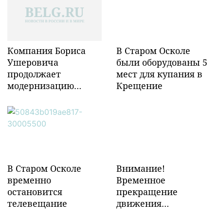
Компания Бориса
В Старом Осколе
Ушеровича
были оборудованы 5
продолжает
мест для купания в
модернизацию
Крещение
объектов ж/д
инфраструктуры в
Забайкалье
В Старом Осколе
Внимание!
временно
Временное
остановится
прекращение
телевещание
движения
транспорта!