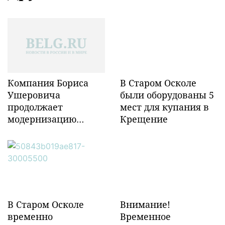
Компания Бориса
В Старом Осколе
Ушеровича
были оборудованы 5
продолжает
мест для купания в
модернизацию
Крещение
объектов ж/д
инфраструктуры в
Забайкалье
В Старом Осколе
Внимание!
временно
Временное