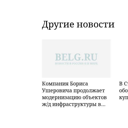
Другие новости
Компания Бориса
В С
Ушеровича продолжает
обо
модернизацию объектов
ку
ж/д инфраструктуры в
Забайкалье