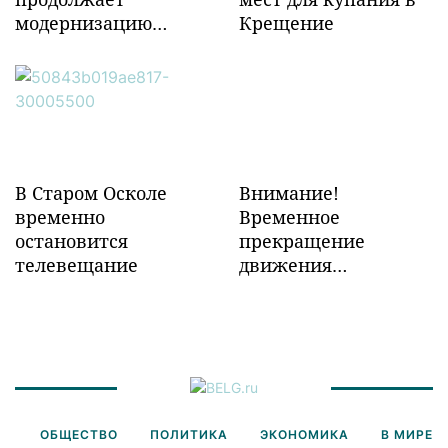
модернизацию
Крещение
объектов ж/д
инфраструктуры в
Забайкалье
В Старом Осколе
Внимание!
временно
Временное
остановится
прекращение
телевещание
движения
транспорта!
ОБЩЕСТВО
ПОЛИТИКА
ЭКОНОМИКА
В МИРЕ