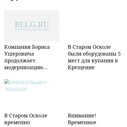
Компания Бориса
В Старом Осколе
Ушеровича
были оборудованы 5
продолжает
мест для купания в
модернизацию
Крещение
объектов ж/д
инфраструктуры в
Забайкалье
В Старом Осколе
Внимание!
временно
Временное