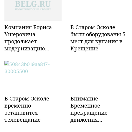
Компания Бориса
В Старом Осколе
Ушеровича
были оборудованы 5
продолжает
мест для купания в
модернизацию
Крещение
объектов ж/д
инфраструктуры в
Забайкалье
В Старом Осколе
Внимание!
временно
Временное
остановится
прекращение
телевещание
движения
транспорта!